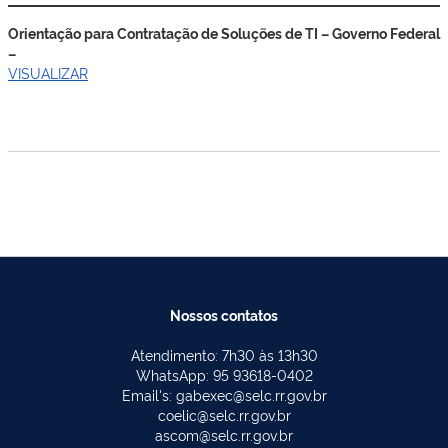
Orientação para Contratação de Soluções de TI – Governo Federal
–
VISUALIZAR
Nossos contatos
Atendimento: 7h30 às 13h30
WhatsApp: 95 93618-0402
Email's: gabexec@selc.rr.gov.br
coelic@selc.rr.gov.br
ascom@selc.rr.gov.br