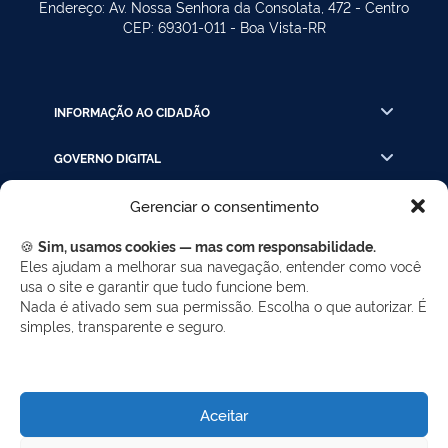
Endereço: Av. Nossa Senhora da Consolata, 472 - Centro
CEP: 69301-011 - Boa Vista-RR
INFORMAÇÃO AO CIDADÃO
GOVERNO DIGITAL
Gerenciar o consentimento
INSTRUÇÃO PROCESSUAL
🍪
Sim, usamos cookies — mas com responsabilidade.
LINKS RÁPIDOS
Eles ajudam a melhorar sua navegação, entender como você
usa o site e garantir que tudo funcione bem.
Nada é ativado sem sua permissão. Escolha o que autorizar. É
simples, transparente e seguro.
REDES SOCIAIS
Facebook
Twitter
LinkedIn
Instagram
WhatsApp
Aceitar