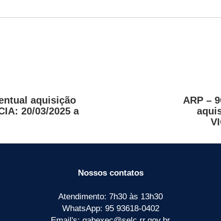
entual aquisição
ARP – 9
IA: 20/03/2025 a
aquis
VI
Nossos contatos
Atendimento: 7h30 às 13h30
WhatsApp: 95 93618-0402
Email's: gabexec@selc.rr.gov.br