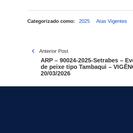
Categorizado como:
2025
Atas Vigentes
Navegação
Anterior Post
de
ARP – 90024-2025-Setrabes – Ev
de peixe tipo Tambaqui – VIGÊNC
Post
20/03/2026