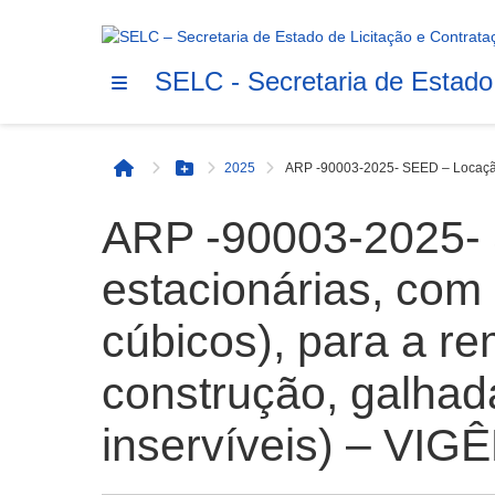
SELC - Secretaria de Estado
2025
ARP -90003-2025- SEED – Locação d
Início
Botão Menu
ARP -90003-2025-
estacionárias, com
cúbicos), para a r
construção, galhad
inservíveis) – VIG