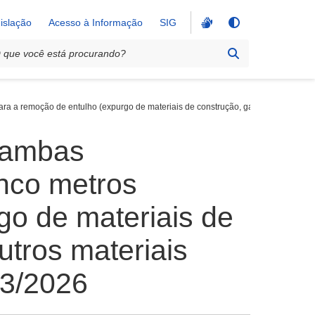
islação
Acesso à Informação
SIG
 a remoção de entulho (expurgo de materiais de construção, galhadas, vidros qu
çambas
inco metros
go de materiais de
utros materiais
03/2026