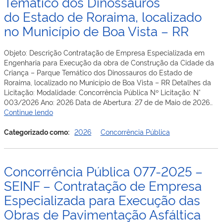
Temático dos Dinossauros
RR
das
do Estado de Roraima, localizado
Obras
no Município de Boa Vista – RR
de
Pavime
de
Objeto: Descrição Contratação de Empresa Especializada em
Vias
Engenharia para Execução da obra de Construção da Cidade da
Públic
Criança – Parque Temático dos Dinossauros do Estado de
na
Roraima, localizado no Município de Boa Vista – RR Detalhes da
Rodovi
Licitação: Modalidade: Concorrência Pública Nº Licitação: N°
RR-
003/2026 Ano: 2026 Data de Abertura: 27 de de Maio de 2026…
359,
Concorrência
Continue lendo
Trecho
Pública
Entron
–
Categorizado como:
2026
Concorrência Pública
BR-
003-
174/RR
2026
(Km
–
Concorrência Pública 077-2025 –
0,00)
SEINF
x
–
SEINF – Contratação de Empresa
Entron
Contratação
Especializada para Execução das
RR-
de
325
Obras de Pavimentação Asfáltica
Empresa
(Km
Especializada