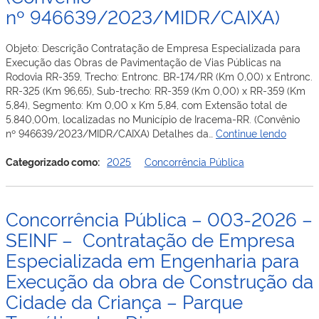
Vicinal
nº 946639/2023/MIDR/CAIXA)
2,
Parte
da
Objeto: Descrição Contratação de Empresa Especializada para
Vicinal
Execução das Obras de Pavimentação de Vias Públicas na
10
Rodovia RR-359, Trecho: Entronc. BR-174/RR (Km 0,00) x Entronc.
PA
RR-325 (Km 96,65), Sub-trecho: RR-359 (Km 0,00) x RR-359 (Km
Cujubim
5,84), Segmento: Km 0,00 x Km 5,84, com Extensão total de
e
5.840,00m, localizadas no Município de Iracema-RR. (Convênio
Vicinal
Concor
nº 946639/2023/MIDR/CAIXA) Detalhes da…
Continue lendo
15
Públic
A,
–
Categorizado como:
2025
Concorrência Pública
localizadas
048-
nos
2025
Municípios
–
Concorrência Pública – 003-2026 –
de
SEINF
Caracaraí
–
SEINF – Contratação de Empresa
–
Contra
Especializada em Engenharia para
RR
de
Execução da obra de Construção da
e
Empre
do
Especi
Cidade da Criança – Parque
Cantá
para
–
Execu