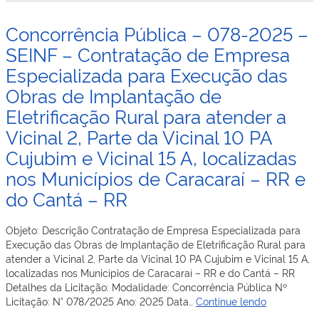
Barra
2025
Município
do
–
de
Concorrência Pública – 078-2025 –
Vento,
SEINF
Rorainópolis-
e
–
rr.
SEINF – Contratação de Empresa
obras
Contratação
Especializada para Execução das
de
de
Implantação
Obras de Implantação de
empresa
de
especializada
Eletrificação Rural para atender a
Bueiros
em
Tubulares,
Vicinal 2, Parte da Vicinal 10 PA
engenharia
com
civil
Cujubim e Vicinal 15 A, localizadas
Extensão
para
total
nos Municípios de Caracaraí – RR e
execução
de
da
do Cantá – RR
5,07
obra
km,
de
no
Objeto: Descrição Contratação de Empresa Especializada para
construção
Município
Execução das Obras de Implantação de Eletrificação Rural para
do
de
atender a Vicinal 2, Parte da Vicinal 10 PA Cujubim e Vicinal 15 A,
centro
Boa
localizadas nos Municípios de Caracaraí – RR e do Cantá – RR
administrativo
Vista-
Detalhes da Licitação: Modalidade: Concorrência Pública Nº
do
RR.
Concorrênc
Licitação: N° 078/2025 Ano: 2025 Data…
Continue lendo
Estado
(Convênio
Pública
de