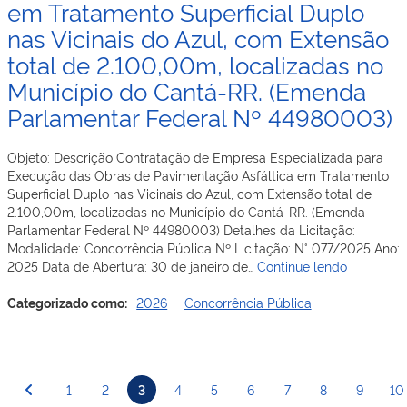
em Tratamento Superficial Duplo
96,65),
em
Sub-
nas Vicinais do Azul, com Extensão
Engenharia
trecho:
para
total de 2.100,00m, localizadas no
RR-
Execução
359
Município do Cantá-RR. (Emenda
da
(Km
obra
Parlamentar Federal Nº 44980003)
0,00)
de
x
Construção
RR-
Objeto: Descrição Contratação de Empresa Especializada para
da
359
Execução das Obras de Pavimentação Asfáltica em Tratamento
Cidade
(Km
Superficial Duplo nas Vicinais do Azul, com Extensão total de
da
5,84),
2.100,00m, localizadas no Município do Cantá-RR. (Emenda
Criança
Km
Parlamentar Federal Nº 44980003) Detalhes da Licitação:
–
0,00
Modalidade: Concorrência Pública Nº Licitação: N° 077/2025 Ano:
Parque
x
Concorrên
2025 Data de Abertura: 30 de janeiro de…
Continue lendo
Temático
Km
Pública
dos
5,84,
077-
Categorizado como:
2026
Concorrência Pública
Dinossauros
com
2025
do Estado
Extens
–
de
total
SEINF
Roraima,
de
–
Paginação
localizado
1
2
3
4
5
6
7
8
9
10
5.840,
Contrataç
no