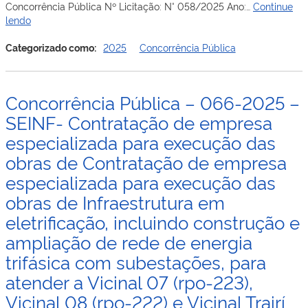
Concorrência Pública Nº Licitação: N° 058/2025 Ano:…
Continue
Especializada
–
Concorrência
lendo
em
RR
Pública
Saúde
–
Categorizado como:
2025
Concorrência Pública
–
058-
Policlínica
2025
no
–
Município
Concorrência Pública – 066-2025 –
SEINF
de
–
SEINF- Contratação de empresa
Boa
Contratação
Vista-
especializada para execução das
de
RR
obras de Contratação de empresa
Empresa
(Contrato
Especializada
de
especializada para execução das
para
Repasse
obras de Infraestrutura em
Execução
nº
da
918049/2021/MS/CAIXA)
eletrificação, incluindo construção e
Obras
ampliação de rede de energia
de
Recuperação
trifásica com subestações, para
de
atender a Vicinal 07 (rpo-223),
Rodovia
Vicinal
Vicinal 08 (rpo-222) e Vicinal Trairí
com