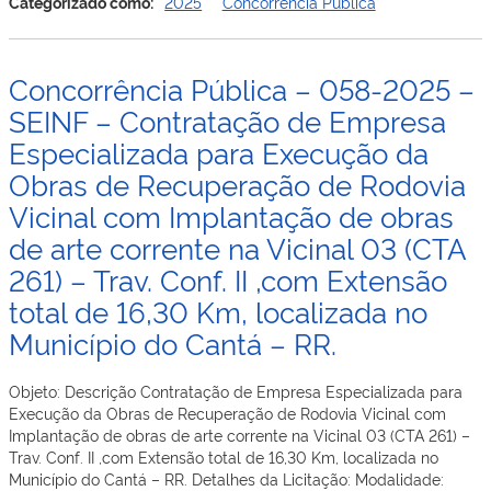
–
Categorizado como:
2025
Concorrência Pública
entre
053-
Nova
2025
Colina
–
e
Concorrência Pública – 058-2025 –
SESAU
Vila
–
SEINF – Contratação de Empresa
Nova
Contratação
Esperança,
Especializada para Execução da
de
na
Obras de Recuperação de Rodovia
Empresa
Vicinal
Especializada
16
Vicinal com Implantação de obras
em
(RPO
de arte corrente na Vicinal 03 (CTA
Engenharia
270)
Civil
e
261) – Trav. Conf. II ,com Extensão
para
Vicinal
total de 16,30 Km, localizada no
Execução
Incra
da
Município do Cantá – RR.
I
Obra
(RPO
de
358),
Objeto: Descrição Contratação de Empresa Especializada para
Construção
localizadas
Execução da Obras de Recuperação de Rodovia Vicinal com
de
no
Implantação de obras de arte corrente na Vicinal 03 (CTA 261) –
Unidade
Município
Trav. Conf. II ,com Extensão total de 16,30 Km, localizada no
de
de
Município do Cantá – RR. Detalhes da Licitação: Modalidade:
Atenção
Rorainópolis