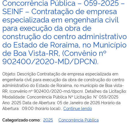
Concorrência Pública – 059-2025 –
SEINF
energia
–
SEINF – Contratação de empresa
trifásica
Contratação
com
especializada em engenharia civil
de Empresa
subestações,
para execução da obra de
Especializada
para
para
atender
construção do centro administrativo
Execução
a
do Estado de Roraima, no Município
dos
Vicinal
Serviços
de Boa Vista-RR, (Convênio nº
07
de
(rpo-
902400/2020-MD/DPCN).
Manutenção
223),
de
Vicinal
Estradas
08
Objeto: Descrição Contratação de empresa especializada em
Vicinais
(rpo-
engenharia civil para execução da obra de construção do centro
–
222)
administrativo do Estado de Roraima, no município de Boa vista-
RR,
e
RR, (convênio nº 902400/2020-md/dpcn). Detalhes da Licitação:
na
Vicinal
Modalidade: Concorrência Pública Nº Licitação: N° 059/2025
Região
Trairí
Ano: 2025 Data de Abertura: 05 de Janeiro de 2026 Horário da
dos
Concorrência
(rpo-
Abertura: 09:00 (horário local)…
Continue lendo
Ramais
Pública
368),
da
–
localizadas
Categorizado como:
2025
Concorrência Pública
Vicinal
059-
no