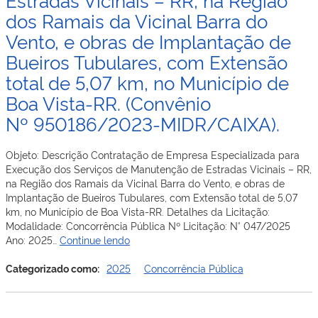
execução
no
dos Ramais da Vicinal Barra do
das
Município
obras
Vento, e obras de Implantação de
do
de
Cantá
Bueiros Tubulares, com Extensão
Contratação
–
de
total de 5,07 km, no Município de
RR.
empresa
Boa Vista-RR. (Convênio
especializad
para
Nº 950186/2023-MIDR/CAIXA).
execução
das
Objeto: Descrição Contratação de Empresa Especializada para
obras
Execução dos Serviços de Manutenção de Estradas Vicinais – RR,
de
na Região dos Ramais da Vicinal Barra do Vento, e obras de
Infraestrutur
Implantação de Bueiros Tubulares, com Extensão total de 5,07
em
km, no Município de Boa Vista-RR. Detalhes da Licitação:
eletrificação,
Modalidade: Concorrência Pública Nº Licitação: N° 047/2025
incluindo
Concorrência
Ano: 2025…
Continue lendo
construção
Pública
e
–
Categorizado como:
2025
Concorrência Pública
ampliação
047-
de
2025
rede
–
de