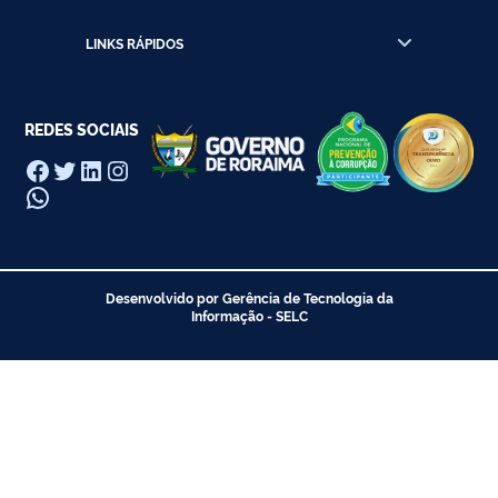
localizad
no
LINKS RÁPIDOS
Município
do
Cantá-
RR.
REDES SOCIAIS
(Emenda
Facebook
Twitter
LinkedIn
Instagram
Parlament
WhatsApp
Federal
Nº
44980003
Desenvolvido por Gerência de Tecnologia da
Informação - SELC