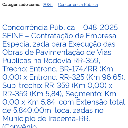
Nº 950186/2023-
–
Categorizado como:
2025
Concorrência Pública
Roraima,
MIDR/CAIXA).
078-
no
2025
Município
–
de
Concorrência Pública – 048-2025 –
SEINF
Boa
–
SEINF – Contratação de Empresa
Vista-
Contrataçã
RR,
Especializada para Execução das
de
(Convênio
Obras de Pavimentação de Vias
Empresa
nº
Especializ
902400/2020-
Públicas na Rodovia RR-359,
para
MD/DPCN).
Trecho: Entronc. BR-174/RR (Km
Execução
das
0,00) x Entronc. RR-325 (Km 96,65),
Obras
Sub-trecho: RR-359 (Km 0,00) x
de
Implantaçã
RR-359 (Km 5,84), Segmento: Km
de
0,00 x Km 5,84, com Extensão total
Eletrificaçã
Rural
de 5.840,00m, localizadas no
para
Município de Iracema-RR.
atender
a
(Convênio