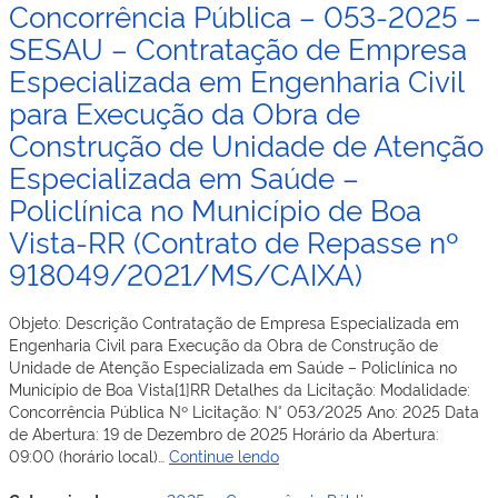
Concorrência Pública – 053-2025 –
SEINF
–
SESAU – Contratação de Empresa
Contratação
Especializada em Engenharia Civil
de
para Execução da Obra de
Empresa
Especializada
Construção de Unidade de Atenção
para
Especializada em Saúde –
Execução
das
Policlínica no Município de Boa
obras
Vista-RR (Contrato de Repasse nº
de
Implantação
918049/2021/MS/CAIXA)
de
Eletrificação
Objeto: Descrição Contratação de Empresa Especializada em
Rural
Engenharia Civil para Execução da Obra de Construção de
Trifásica
Unidade de Atenção Especializada em Saúde – Policlínica no
incluindo
Município de Boa Vista[1]RR Detalhes da Licitação: Modalidade:
Kit
Concorrência Pública Nº Licitação: N° 053/2025 Ano: 2025 Data
de
de Abertura: 19 de Dezembro de 2025 Horário da Abertura:
Subestação
Concorrência
09:00 (horário local)…
Continue lendo
no
Pública
Trecho