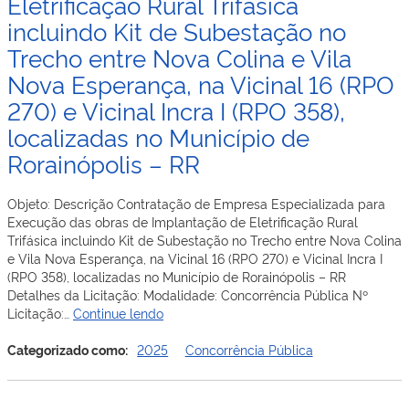
Eletrificação Rural Trifásica
incluindo Kit de Subestação no
Trecho entre Nova Colina e Vila
Nova Esperança, na Vicinal 16 (RPO
270) e Vicinal Incra I (RPO 358),
localizadas no Município de
Rorainópolis – RR
Objeto: Descrição Contratação de Empresa Especializada para
Execução das obras de Implantação de Eletrificação Rural
Trifásica incluindo Kit de Subestação no Trecho entre Nova Colina
e Vila Nova Esperança, na Vicinal 16 (RPO 270) e Vicinal Incra I
(RPO 358), localizadas no Município de Rorainópolis – RR
Detalhes da Licitação: Modalidade: Concorrência Pública Nº
Concorrência
Licitação:…
Continue lendo
Pública
–
Categorizado como:
2025
Concorrência Pública
072-
2025
–