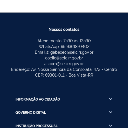
de
locali
de
Município
no
posts
Empresa
de
Municí
Especiali
Boa
de
para
Vista
Iracem
Execução
–
Nossos contatos
RR.
das
RR
(Convê
Obras
Atendimento: 7h30 às 13h30
nº 946
de
WhatsApp: 95 93618-0402
Paviment
Email's: gabexec@selc.rr.gov.br
Asfáltica
coelic@selc.rr.gov.br
em
ascom@selc.rr.gov.br
Tratamen
Endereço: Av. Nossa Senhora da Consolata, 472 - Centro
Superficia
CEP: 69301-011 - Boa Vista-RR
Duplo
nas
Vicinais
do
Azul,
INFORMAÇÃO AO CIDADÃO
com
Extensão
GOVERNO DIGITAL
total
de
INSTRUÇÃO PROCESSUAL
2.100,00