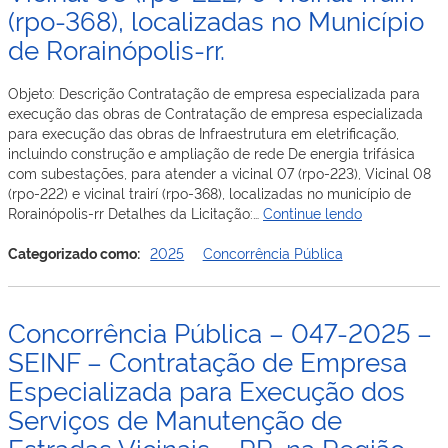
(rpo-368), localizadas no Município
Implantação
de
de Rorainópolis-rr.
obras
de
Objeto: Descrição Contratação de empresa especializada para
arte
execução das obras de Contratação de empresa especializada
corrente
para execução das obras de Infraestrutura em eletrificação,
na
incluindo construção e ampliação de rede De energia trifásica
Vicinal
com subestações, para atender a vicinal 07 (rpo-223), Vicinal 08
03
(rpo-222) e vicinal trairí (rpo-368), localizadas no município de
(CTA
Concorrência
Rorainópolis-rr Detalhes da Licitação:…
Continue lendo
261)
Pública
–
–
Categorizado como:
2025
Concorrência Pública
Trav.
066-
Conf.
2025
II
–
,com
Concorrência Pública – 047-2025 –
SEINF-
Extensão
Contratação
SEINF – Contratação de Empresa
total
de
de
Especializada para Execução dos
empresa
16,30
Serviços de Manutenção de
especializad
Km,
para
Estradas Vicinais – RR, na Região
localizada