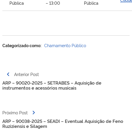
Pública
– 13:00
Pública
Categorizado como:
Chamamento Público
Navegação
Anterior Post
de
ARP – 90020-2025 – SETRABES – Aquisição de
Post
instrumentos e acessórios musicais
Próximo Post
ARP – 90038-2025 – SEADI – Eventual Aquisição de Feno
Ruziziensis e Silagem