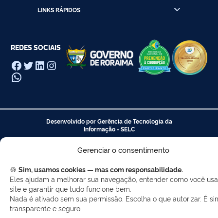
LINKS RÁPIDOS
REDES SOCIAIS
Facebook
Twitter
LinkedIn
Instagram
WhatsApp
Desenvolvido por Gerência de Tecnologia da
Informação - SELC
Gerenciar o consentimento
🍪
Sim, usamos cookies — mas com responsabilidade.
Eles ajudam a melhorar sua navegação, entender como você usa
site e garantir que tudo funcione bem.
Nada é ativado sem sua permissão. Escolha o que autorizar. É si
transparente e seguro.