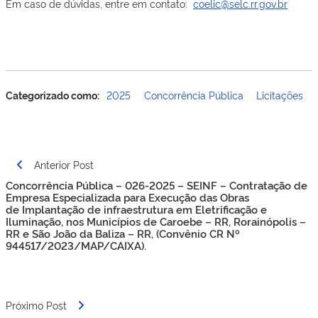
Em caso de dúvidas, entre em contato:
coelic@selc.rr.gov.br
Categorizado como:
2025
Concorrência Pública
Licitações
Navegação
Anterior Post
de
Concorrência Pública – 026-2025 – SEINF – Contratação de
Post
Empresa Especializada para Execução das Obras
de Implantação de infraestrutura em Eletrificação e
Iluminação, nos Municípios de Caroebe – RR, Rorainópolis –
RR e São João da Baliza – RR, (Convênio CR Nº
944517/2023/MAP/CAIXA).
Próximo Post