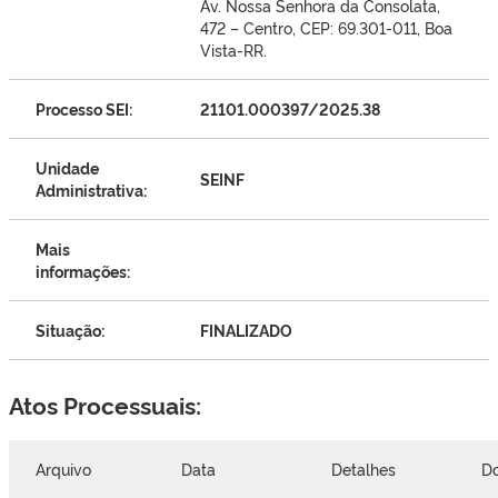
Av. Nossa Senhora da Consolata,
472 – Centro, CEP: 69.301-011, Boa
Vista-RR.
Processo SEI:
21101.000397/2025.38
Unidade
SEINF
Administrativa:
Mais
informações:
Situação:
FINALIZADO
Atos Processuais:
Arquivo
Data
Detalhes
Do