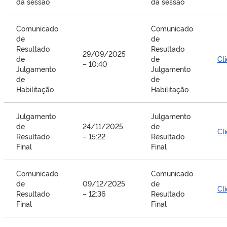
da sessão
da sessão
Comunicado
Comunicado
de
de
Resultado
Resultado
29/09/2025
de
de
Cl
– 10:40
Julgamento
Julgamento
de
de
Habilitação
Habilitação
Julgamento
Julgamento
de
24/11/2025
de
Cl
Resultado
– 15:22
Resultado
Final
Final
Comunicado
Comunicado
de
09/12/2025
de
Cl
Resultado
– 12:36
Resultado
Final
Final