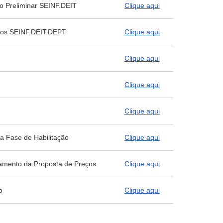
co Preliminar SEINF.DEIT
Clique aqui
scos SEINF.DEIT.DEPT
Clique aqui
Clique aqui
Clique aqui
Clique aqui
a Fase de Habilitação
Clique aqui
amento da Proposta de Preços
Clique aqui
o
Clique aqui