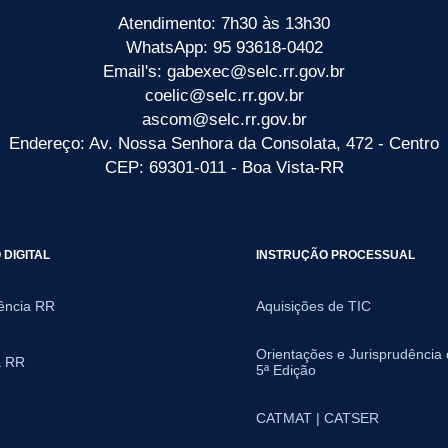
Atendimento: 7h30 às 13h30
WhatsApp: 95 93618-0402
Email's: gabexec@selc.rr.gov.br
coelic@selc.rr.gov.br
ascom@selc.rr.gov.br
Endereço: Av. Nossa Senhora da Consolata, 472 - Centro
CEP: 69301-011 - Boa Vista-RR
DIGITAL
INSTRUÇÃO PROCESSUAL
ência RR
Aquisições de TIC
Orientações e Jurisprudência
a RR
5ª Edição
CATMAT | CATSER