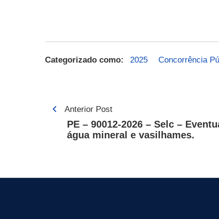
Categorizado como:
2025
Concorrência Pú
Navegação
Anterior Post
de
PE – 90012-2026 – Selc – Eventu
água mineral e vasilhames.
Post