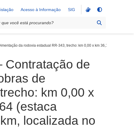
islação
Acesso à Informação
SIG
tação da rodovia estadual RR-343​, trecho​: km 0,00 x km 36,164; km 0,00 (estac
– Contratação de
obras de
recho​: km 0,00 x
64 (estaca
km, localizada no