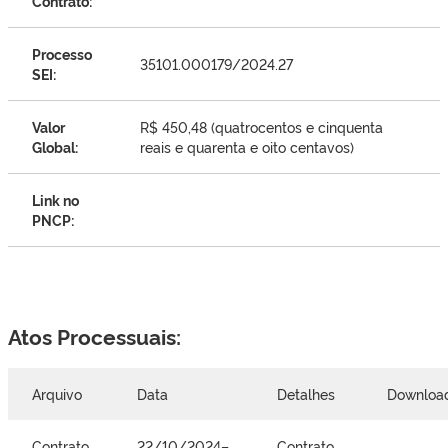
Contrato:
Processo
35101.000179/2024.27
SEI:
Valor
R$ 450,48 (quatrocentos e cinquenta
Global:
reais e quarenta e oito centavos)
Link no
PNCP:
Atos Processuais:
Arquivo
Data
Detalhes
Downloa
Contrato
22/10/2024–
Contrato