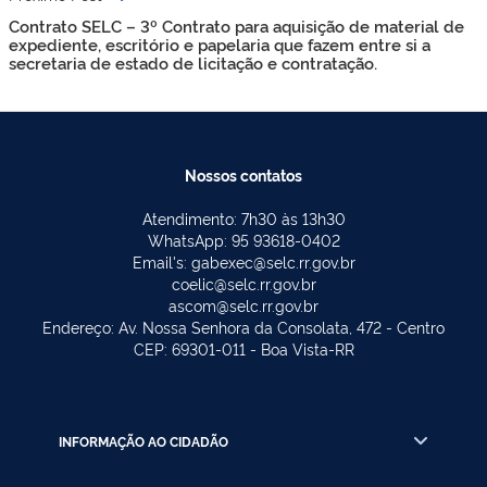
Contrato SELC – 3º Contrato para aquisição de material de
expediente, escritório e papelaria que fazem entre si a
secretaria de estado de licitação e contratação.
Nossos contatos
Atendimento: 7h30 às 13h30
WhatsApp: 95 93618-0402
Email's: gabexec@selc.rr.gov.br
coelic@selc.rr.gov.br
ascom@selc.rr.gov.br
Endereço: Av. Nossa Senhora da Consolata, 472 - Centro
CEP: 69301-011 - Boa Vista-RR
INFORMAÇÃO AO CIDADÃO