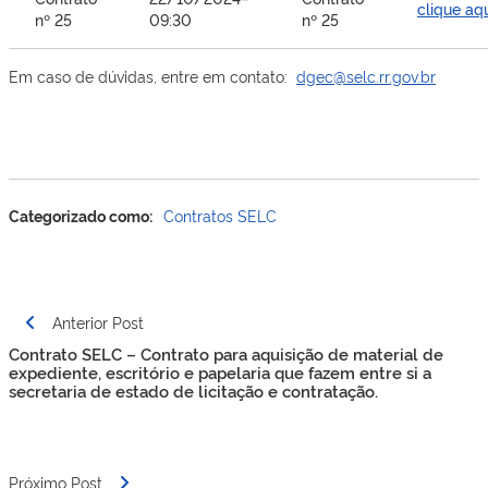
clique aq
nº 25
09:30
nº 25
Em caso de dúvidas, entre em contato:
dgec@selc.rr.gov.br
Categorizado como:
Contratos SELC
Navegação
Anterior Post
de
Contrato SELC – Contrato para aquisição de material de
Post
expediente, escritório e papelaria que fazem entre si a
secretaria de estado de licitação e contratação.
Próximo Post