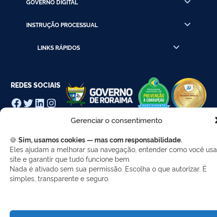
GOVERNO DIGITAL
INSTRUÇÃO PROCESSUAL
LINKS RÁPIDOS
REDES SOCIAIS
Facebook
Twitter
LinkedIn
Instagram
WhatsApp
Gerenciar o consentimento
🍪
Sim, usamos cookies — mas com responsabilidade.
Eles ajudam a melhorar sua navegação, entender como você usa
site e garantir que tudo funcione bem.
Desenvolvido por Gerência de Tecnologia da
Informação - SELC
Nada é ativado sem sua permissão. Escolha o que autorizar. É
simples, transparente e seguro.