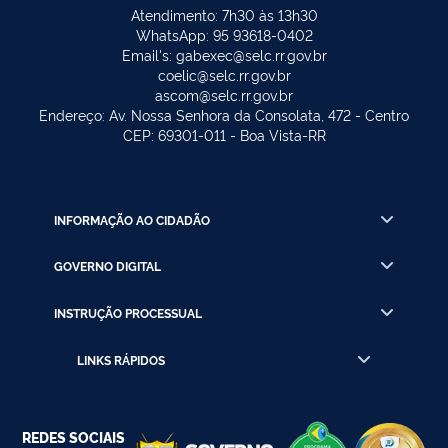
Atendimento: 7h30 às 13h30
WhatsApp: 95 93618-0402
Email's: gabexec@selc.rr.gov.br
coelic@selc.rr.gov.br
ascom@selc.rr.gov.br
Endereço: Av. Nossa Senhora da Consolata, 472 - Centro
CEP: 69301-011 - Boa Vista-RR
INFORMAÇÃO AO CIDADÃO
GOVERNO DIGITAL
INSTRUÇÃO PROCESSUAL
LINKS RÁPIDOS
REDES SOCIAIS