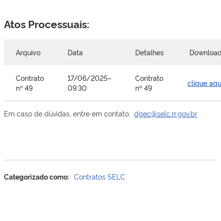
Atos Processuais:
Arquivo
Data
Detalhes
Downloa
Contrato
17/06/2025–
Contrato
clique aqu
nº 49
09:30
nº 49
Em caso de dúvidas, entre em contato:
dgec@selc.rr.gov.br
Categorizado como:
Contratos SELC