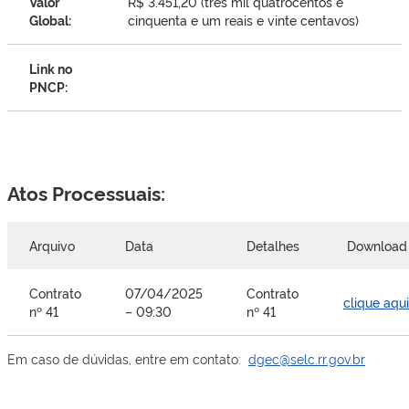
Valor
R$ 3.451,20 (três mil quatrocentos e
Global:
cinquenta e um reais e vinte centavos)
Link no
PNCP:
Atos Processuais:
Arquivo
Data
Detalhes
Downloa
Contrato
07/04/2025
Contrato
clique aqui
nº 41
– 09:30
nº 41
Em caso de dúvidas, entre em contato:
dgec@selc.rr.gov.br