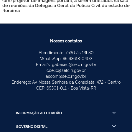
(um) projetor de imagens portátil, a serem utilizados na sala
de reuniões da Delegacia Geral da Polícia Civil do estado de
Roraima
Nossos contatos
Atendimento: 7h30 às 13h30
WhatsApp: 95 93618-0402
Email's: gabexec@selc.rr.gov.br
coelic@selc.rr.gov.br
ascom@selc.rr.gov.br
Endereço: Av. Nossa Senhora da Consolata, 472 - Centro
CEP: 69301-011 - Boa Vista-RR
INFORMAÇÃO AO CIDADÃO
GOVERNO DIGITAL