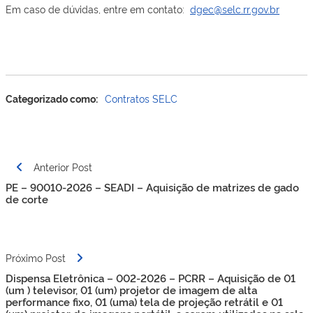
Em caso de dúvidas, entre em contato:
dgec@selc.rr.gov.br
Categorizado como:
Contratos SELC
Navegação
Anterior Post
de
PE – 90010-2026 – SEADI – Aquisição de matrizes de gado
Post
de corte
Próximo Post
Dispensa Eletrônica – 002-2026 – PCRR – Aquisição de 01
(um ) televisor, 01 (um) projetor de imagem de alta
performance fixo, 01 (uma) tela de projeção retrátil e 01