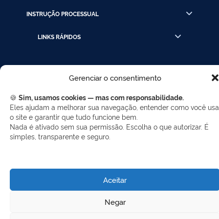
INSTRUÇÃO PROCESSUAL
LINKS RÁPIDOS
REDES SOCIAIS
Gerenciar o consentimento
Facebook
Twitter
LinkedIn
Instagram
🍪
Sim, usamos cookies — mas com responsabilidade.
WhatsApp
Eles ajudam a melhorar sua navegação, entender como você usa
o site e garantir que tudo funcione bem.
Nada é ativado sem sua permissão. Escolha o que autorizar. É
simples, transparente e seguro.
Desenvolvido por Gerência de Tecnologia da
Informação - SELC
Aceitar
Negar