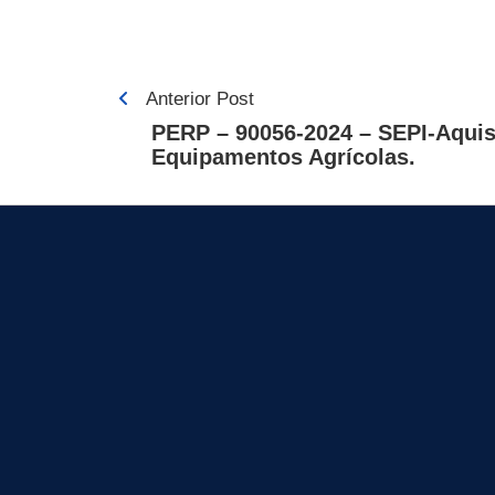
Navegação
Anterior Post
de
PERP – 90056-2024 – SEPI-Aquis
Equipamentos Agrícolas.
Post