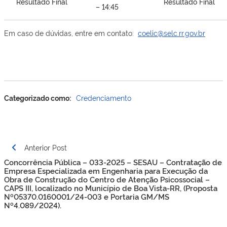
Resultado Final
Resultado Final
– 14:45
Em caso de dúvidas, entre em contato:
coelic@selc.rr.gov.br
Categorizado como:
Credenciamento
Navegação
Anterior Post
de
Concorrência Pública – 033-2025 – SESAU – Contratação de
Post
Empresa Especializada em Engenharia para Execução da
Obra de Construção do Centro de Atenção Psicossocial –
CAPS III, localizado no Município de Boa Vista-RR, (Proposta
Nº05370.0160001/24-003 e Portaria GM/MS
Nº4.089/2024).