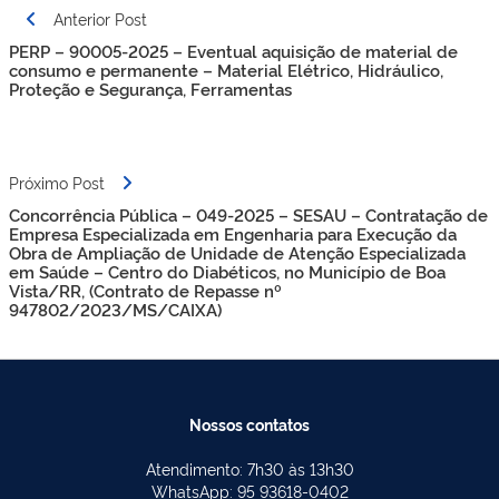
Navegação
Anterior Post
de
PERP – 90005-2025 – Eventual aquisição de material de
Post
consumo e permanente – Material Elétrico, Hidráulico,
Proteção e Segurança, Ferramentas
Próximo Post
Concorrência Pública – 049-2025 – SESAU – Contratação de
Empresa Especializada em Engenharia para Execução da
Obra de Ampliação de Unidade de Atenção Especializada
em Saúde – Centro do Diabéticos, no Município de Boa
Vista/RR, (Contrato de Repasse nº
947802/2023/MS/CAIXA)
Nossos contatos
Atendimento: 7h30 às 13h30
WhatsApp: 95 93618-0402