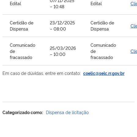
07/11/2025
Edital
Edital
Cli
– 10:48
Certidão de
23/12/2025
Certidão de
Cli
Dispensa
– 08:00
Dispensa
Comunicado
Comunicado
25/03/2026
de
de
Cli
– 10:00
fracassado
fracassado
Em caso de dúvidas, entre em contato:
coelic@selc.rr.gov.br
Categorizado como:
Dispensa de licitação