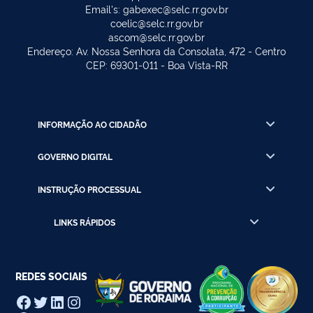
Email's: gabexec@selc.rr.gov.br
coelic@selc.rr.gov.br
ascom@selc.rr.gov.br
Endereço: Av. Nossa Senhora da Consolata, 472 - Centro
CEP: 69301-011 - Boa Vista-RR
INFORMAÇÃO AO CIDADÃO
GOVERNO DIGITAL
INSTRUÇÃO PROCESSUAL
LINKS RÁPIDOS
REDES SOCIAIS
Facebook
Twitter
LinkedIn
Instagram