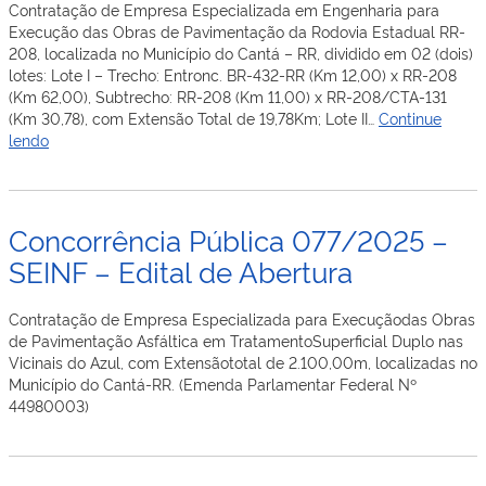
Contratação de Empresa Especializada em Engenharia para
Execução das Obras de Pavimentação da Rodovia Estadual RR-
208, localizada no Município do Cantá – RR, dividido em 02 (dois)
lotes: Lote I – Trecho: Entronc. BR-432-RR (Km 12,00) x RR-208
(Km 62,00), Subtrecho: RR-208 (Km 11,00) x RR-208/CTA-131
(Km 30,78), com Extensão Total de 19,78Km; Lote II…
Continue
Concorrência
lendo
Pública
075/2025
–
SEINF
Concorrência Pública 077/2025 –
–
SEINF – Edital de Abertura
Edital
de
Abertura
Contratação de Empresa Especializada para Execuçãodas Obras
de Pavimentação Asfáltica em TratamentoSuperficial Duplo nas
Vicinais do Azul, com Extensãototal de 2.100,00m, localizadas no
Município do Cantá-RR. (Emenda Parlamentar Federal Nº
44980003)