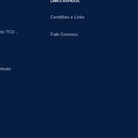
LINKS RÁPIDOS
Certidões e Links
 do TCU -
Fale Conosco
ntrato