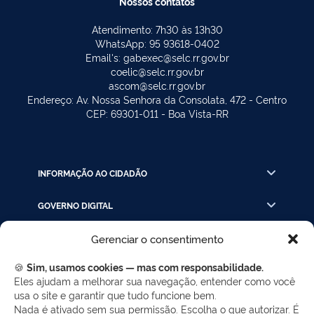
Nossos contatos
Atendimento: 7h30 às 13h30
WhatsApp: 95 93618-0402
Email's: gabexec@selc.rr.gov.br
coelic@selc.rr.gov.br
ascom@selc.rr.gov.br
Endereço: Av. Nossa Senhora da Consolata, 472 - Centro
CEP: 69301-011 - Boa Vista-RR
INFORMAÇÃO AO CIDADÃO
GOVERNO DIGITAL
Gerenciar o consentimento
INSTRUÇÃO PROCESSUAL
🍪
Sim, usamos cookies — mas com responsabilidade.
LINKS RÁPIDOS
Eles ajudam a melhorar sua navegação, entender como você
usa o site e garantir que tudo funcione bem.
Nada é ativado sem sua permissão. Escolha o que autorizar. É