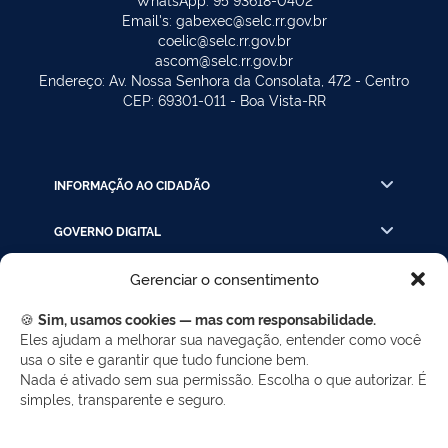
Email's: gabexec@selc.rr.gov.br
coelic@selc.rr.gov.br
ascom@selc.rr.gov.br
Endereço: Av. Nossa Senhora da Consolata, 472 - Centro
CEP: 69301-011 - Boa Vista-RR
INFORMAÇÃO AO CIDADÃO
GOVERNO DIGITAL
Gerenciar o consentimento
INSTRUÇÃO PROCESSUAL
🍪
Sim, usamos cookies — mas com responsabilidade.
LINKS RÁPIDOS
Eles ajudam a melhorar sua navegação, entender como você
usa o site e garantir que tudo funcione bem.
Nada é ativado sem sua permissão. Escolha o que autorizar. É
simples, transparente e seguro.
REDES SOCIAIS
Facebook
Twitter
LinkedIn
Instagram