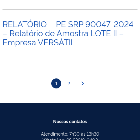
RELATÓRIO – PE SRP 90047-2024
– Relatório de Amostra LOTE II –
Empresa VERSÁTIL
Paginação
1
2
de
posts
Nossos contatos
Atendimento: 7h30 às 13h30
WhatsApp: 95 93618-0402