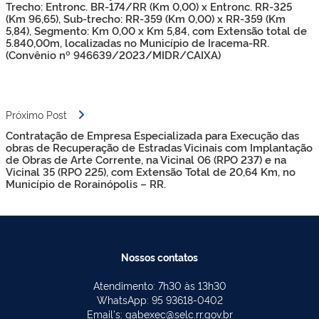
Trecho: Entronc. BR-174/RR (Km 0,00) x Entronc. RR-325
(Km 96,65), Sub-trecho: RR-359 (Km 0,00) x RR-359 (Km
5,84), Segmento: Km 0,00 x Km 5,84, com Extensão total de
5.840,00m, localizadas no Município de Iracema-RR.
(Convênio nº 946639/2023/MIDR/CAIXA)
Próximo Post
Contratação de Empresa Especializada para Execução das
obras de Recuperação de Estradas Vicinais com Implantação
de Obras de Arte Corrente, na Vicinal 06 (RPO 237) e na
Vicinal 35 (RPO 225), com Extensão Total de 20,64 Km, no
Município de Rorainópolis – RR.
Nossos contatos
Atendimento: 7h30 às 13h30
WhatsApp: 95 93618-0402
Email's: gabexec@selc.rr.gov.br