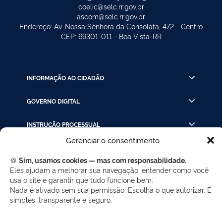
coelic@selc.rr.gov.br
ascom@selc.rr.gov.br
Endereço: Av. Nossa Senhora da Consolata, 472 - Centro
CEP: 69301-011 - Boa Vista-RR
INFORMAÇÃO AO CIDADÃO
GOVERNO DIGITAL
INSTRUÇÃO PROCESSUAL
Gerenciar o consentimento
LINKS RÁPIDOS
🍪
Sim, usamos cookies — mas com responsabilidade.
Eles ajudam a melhorar sua navegação, entender como você
usa o site e garantir que tudo funcione bem.
REDES SOCIAIS
Nada é ativado sem sua permissão. Escolha o que autorizar. É
simples, transparente e seguro.
Facebook
Twitter
LinkedIn
Instagram
WhatsApp