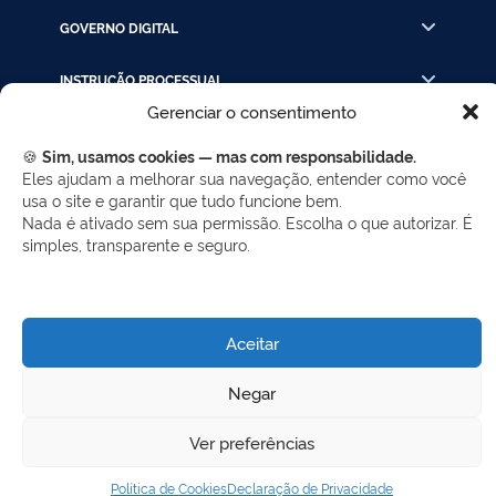
GOVERNO DIGITAL
INSTRUÇÃO PROCESSUAL
Gerenciar o consentimento
LINKS RÁPIDOS
🍪
Sim, usamos cookies — mas com responsabilidade.
Eles ajudam a melhorar sua navegação, entender como você
usa o site e garantir que tudo funcione bem.
REDES SOCIAIS
Nada é ativado sem sua permissão. Escolha o que autorizar. É
simples, transparente e seguro.
Facebook
Twitter
LinkedIn
Instagram
WhatsApp
Aceitar
Desenvolvido por Gerência de Tecnologia da
Negar
Informação - SELC
Ver preferências
Política de Cookies
Declaração de Privacidade