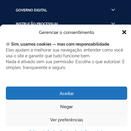
GOVERNO DIGITAL
INSTRUÇÃO PROCESSUAL
Gerenciar o consentimento
LINKS RÁPIDOS
🍪
Sim, usamos cookies — mas com responsabilidade.
Eles ajudam a melhorar sua navegação, entender como você
usa o site e garantir que tudo funcione bem.
REDES SOCIAIS
Nada é ativado sem sua permissão. Escolha o que autorizar. É
simples, transparente e seguro.
Facebook
Twitter
LinkedIn
Instagram
WhatsApp
Aceitar
Desenvolvido por Gerência de Tecnologia da
Negar
Informação - SELC
Ver preferências