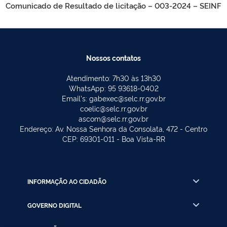
Comunicado de Resultado de licitação – 003-2024 – SEINF
Nossos contatos
Atendimento: 7h30 às 13h30
WhatsApp: 95 93618-0402
Email's: gabexec@selc.rr.gov.br
coelic@selc.rr.gov.br
ascom@selc.rr.gov.br
Endereço: Av. Nossa Senhora da Consolata, 472 - Centro
CEP: 69301-011 - Boa Vista-RR
INFORMAÇÃO AO CIDADÃO
GOVERNO DIGITAL