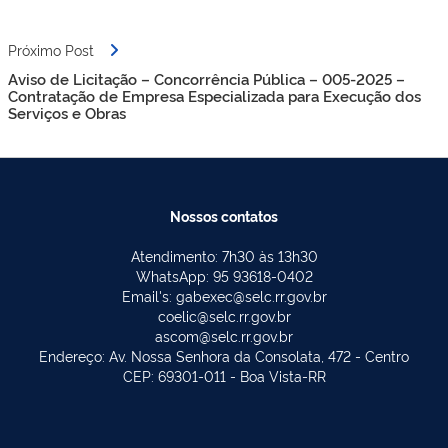
Próximo Post
Aviso de Licitação – Concorrência Pública – 005-2025 –
Contratação de Empresa Especializada para Execução dos
Serviços e Obras
Nossos contatos
Atendimento: 7h30 às 13h30
WhatsApp: 95 93618-0402
Email's: gabexec@selc.rr.gov.br
coelic@selc.rr.gov.br
ascom@selc.rr.gov.br
Endereço: Av. Nossa Senhora da Consolata, 472 - Centro
CEP: 69301-011 - Boa Vista-RR