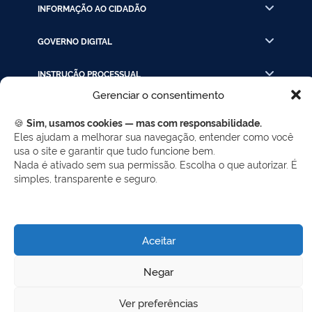
INFORMAÇÃO AO CIDADÃO
GOVERNO DIGITAL
INSTRUÇÃO PROCESSUAL
Gerenciar o consentimento
LINKS RÁPIDOS
🍪
Sim, usamos cookies — mas com responsabilidade.
Eles ajudam a melhorar sua navegação, entender como você
usa o site e garantir que tudo funcione bem.
REDES SOCIAIS
Nada é ativado sem sua permissão. Escolha o que autorizar. É
simples, transparente e seguro.
Facebook
Twitter
LinkedIn
Instagram
WhatsApp
Aceitar
Desenvolvido por Gerência de Tecnologia da
Negar
Informação - SELC
Ver preferências