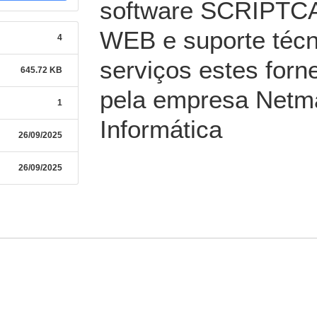
software SCRIPTCA
WEB e suporte técn
4
serviços estes for
645.72 KB
pela empresa Netm
1
Informática
26/09/2025
26/09/2025