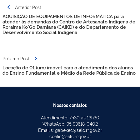
Navegação
Anterior Post
de
AQUISIÇÃO DE EQUIPAMENTOS DE INFORMÁTICA para
Post
atender às demandas do Centro de Artesanato Indígena de
Roraima Ko`Go Damiana (CAIKD) e do Departamento de
Desenvolvimento Social Indígena
Próximo Post
Locação de 01 (um) imóvel para o atendimento dos alunos
do Ensino Fundamental e Médio da Rede Pública de Ensino
Nossos contatos
Atendimento: 7h30 às 13h30
WhatsApp: 95 93618-0402
Email's: gabexec@selc.rr.gov.br
coelic@selc.rr.gov.br