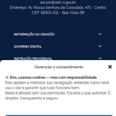
ascom@selc.rr.gov.br
Endereço: Av. Nossa Senhora da Consolata, 472 - Centro
CEP: 69301-011 - Boa Vista-RR
INFORMAÇÃO AO CIDADÃO
GOVERNO DIGITAL
INSTRUÇÃO PROCESSUAL
Gerenciar o consentimento
LINKS RÁPIDOS
🍪
Sim, usamos cookies — mas com responsabilidade.
Eles ajudam a melhorar sua navegação, entender como você
usa o site e garantir que tudo funcione bem.
REDES SOCIAIS
Nada é ativado sem sua permissão. Escolha o que autorizar. É
simples, transparente e seguro.
Facebook
Twitter
LinkedIn
Instagram
WhatsApp