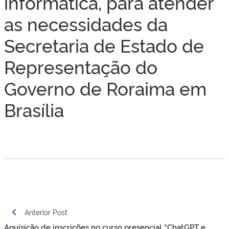
informática, para atender
as necessidades da
Secretaria de Estado de
Representação do
Governo de Roraima em
Brasília
Navegação
Anterior Post
de
Aquisição de inscrições no curso presencial “ChatGPT e