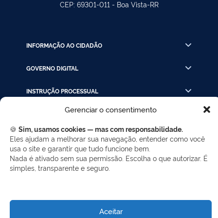
CEP: 69301-011 - Boa Vista-RR
INFORMAÇÃO AO CIDADÃO
GOVERNO DIGITAL
INSTRUÇÃO PROCESSUAL
Gerenciar o consentimento
LINKS RÁPIDOS
🍪
Sim, usamos cookies — mas com responsabilidade.
Eles ajudam a melhorar sua navegação, entender como você
usa o site e garantir que tudo funcione bem.
REDES SOCIAIS
Nada é ativado sem sua permissão. Escolha o que autorizar. É
Facebook
Twitter
LinkedIn
Instagram
simples, transparente e seguro.
WhatsApp
Aceitar