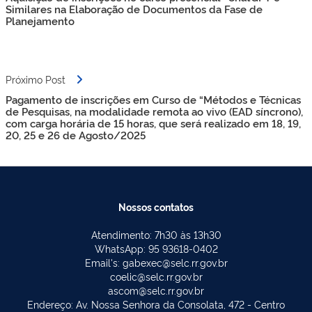
Post
Similares na Elaboração de Documentos da Fase de
Planejamento
Próximo Post
Pagamento de inscrições em Curso de “Métodos e Técnicas
de Pesquisas, na modalidade remota ao vivo (EAD síncrono),
com carga horária de 15 horas, que será realizado em 18, 19,
20, 25 e 26 de Agosto/2025
Nossos contatos
Atendimento: 7h30 às 13h30
WhatsApp: 95 93618-0402
Email's: gabexec@selc.rr.gov.br
coelic@selc.rr.gov.br
ascom@selc.rr.gov.br
Endereço: Av. Nossa Senhora da Consolata, 472 - Centro