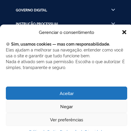
GOVERNO DIGITAL
INSTRUÇÃO PROCESSUAL
Gerenciar o consentimento
LINKS RÁPIDOS
🍪
Sim, usamos cookies — mas com responsabilidade.
Eles ajudam a melhorar sua navegação, entender como você
usa o site e garantir que tudo funcione bem.
REDES SOCIAIS
Nada é ativado sem sua permissão. Escolha o que autorizar. É
simples, transparente e seguro.
Facebook
Twitter
LinkedIn
Instagram
WhatsApp
Aceitar
Desenvolvido por Gerência de Tecnologia da
Negar
Informação - SELC
Ver preferências