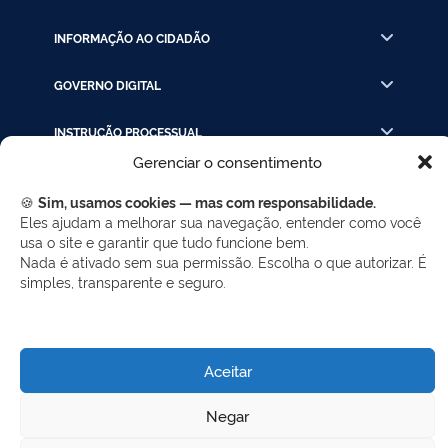
INFORMAÇÃO AO CIDADÃO
GOVERNO DIGITAL
INSTRUÇÃO PROCESSUAL
Gerenciar o consentimento
LINKS RÁPIDOS
🍪
Sim, usamos cookies — mas com responsabilidade.
Eles ajudam a melhorar sua navegação, entender como você
usa o site e garantir que tudo funcione bem.
REDES SOCIAIS
Nada é ativado sem sua permissão. Escolha o que autorizar. É
simples, transparente e seguro.
Facebook
Twitter
LinkedIn
Instagram
WhatsApp
Aceitar
Desenvolvido por Gerência de Tecnologia da
Negar
Informação - SELC