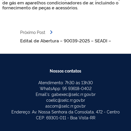
de gás em aparelhos condicionadores de ar, incluindo o
fornecimento de peças e acessórios.
Próximo Post
Edital de Abertura – 90039-2025 – SEADI –
Nossos contatos
Atendimento: 7h30 às 13h30
WhatsApp: 95 93618-0402
Email's: gabexec@selc.rr.gov.br
coelic@selc.rr.gov.br
ascom@selc.rr.gov.br
Endereço: Av. Nossa Senhora da Consolata, 472 - Centro
CEP: 69301-011 - Boa Vista-RR