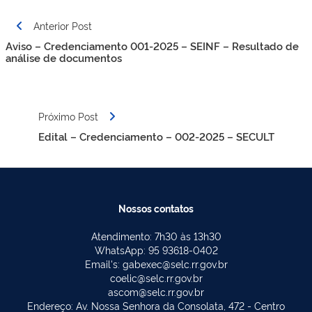
Navegação
Anterior Post
de
Aviso – Credenciamento 001-2025 – SEINF – Resultado de
Post
análise de documentos
Próximo Post
Edital – Credenciamento – 002-2025 – SECULT
Nossos contatos
Atendimento: 7h30 às 13h30
WhatsApp: 95 93618-0402
Email's: gabexec@selc.rr.gov.br
coelic@selc.rr.gov.br
ascom@selc.rr.gov.br
Endereço: Av. Nossa Senhora da Consolata, 472 - Centro