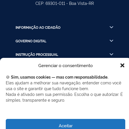
CEP: 69301-011 - Boa Vista-RR
INFORMAÇÃO AO CIDADÃO
GOVERNO DIGITAL
INSTRUÇÃO PROCESSUAL
Gerenciar o consentimento
LINKS RÁPIDOS
🍪
Sim, usamos cookies — mas com responsabilidade.
Eles ajudam a melhorar sua navegação, entender como você
usa o site e garantir que tudo funcione bem.
REDES SOCIAIS
Nada é ativado sem sua permissão. Escolha o que autorizar. É
Facebook
Twitter
LinkedIn
Instagram
simples, transparente e seguro.
WhatsApp
Aceitar