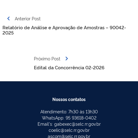
Navegação
Anterior Post
de
Relatório de Análise e Aprovação de Amostras – 90042-
Post
2025
Próximo Post
Edital da Concorrência 02-2026
Nossos contatos
Atendimento: 7h30 às 13h30
WhatsApp: 95 93618-0402
Email's: gabexec@selc.rr.gov.br
coelic@selc.rr.gov.br
ascom@selc.rr.gov.br