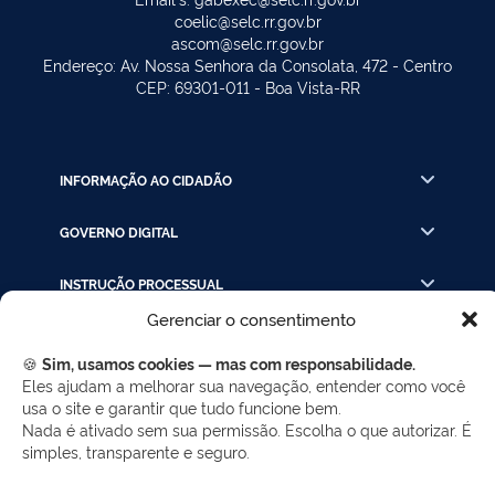
coelic@selc.rr.gov.br
ascom@selc.rr.gov.br
Endereço: Av. Nossa Senhora da Consolata, 472 - Centro
CEP: 69301-011 - Boa Vista-RR
INFORMAÇÃO AO CIDADÃO
GOVERNO DIGITAL
INSTRUÇÃO PROCESSUAL
Gerenciar o consentimento
LINKS RÁPIDOS
🍪
Sim, usamos cookies — mas com responsabilidade.
Eles ajudam a melhorar sua navegação, entender como você
usa o site e garantir que tudo funcione bem.
REDES SOCIAIS
Nada é ativado sem sua permissão. Escolha o que autorizar. É
simples, transparente e seguro.
Facebook
Twitter
LinkedIn
Instagram
WhatsApp