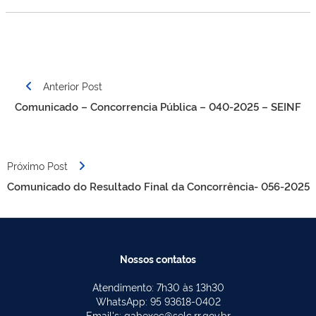
Navegação
Anterior Post
de
Comunicado – Concorrencia Pública – 040-2025 – SEINF
Post
Próximo Post
Comunicado do Resultado Final da Concorrência- 056-2025
Nossos contatos
Atendimento: 7h30 às 13h30
WhatsApp: 95 93618-0402
Email's: gabexec@selc.rr.gov.br