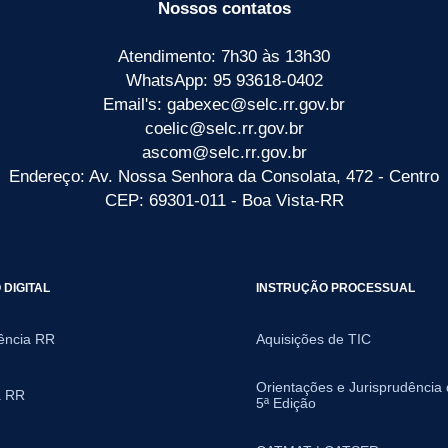
Nossos contatos
Atendimento: 7h30 às 13h30
WhatsApp: 95 93618-0402
Email's: gabexec@selc.rr.gov.br
coelic@selc.rr.gov.br
ascom@selc.rr.gov.br
Endereço: Av. Nossa Senhora da Consolata, 472 - Centro
CEP: 69301-011 - Boa Vista-RR
DIGITAL
INSTRUÇÃO PROCESSUAL
ência RR
Aquisições de TIC
Orientações e Jurisprudência
a RR
5ª Edição