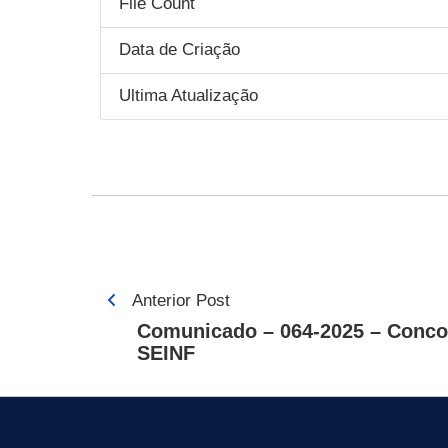
File Count
Data de Criação
Ultima Atualização
Navegação
Anterior Post
de
Comunicado – 064-2025 – Concor
SEINF
Post