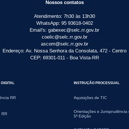
Nossos contatos
Atendimento: 7h30 às 13h30
WhatsApp: 95 93618-0402
Email's: gabexec@selc.rr.gov.br
coelic@selc.rr.gov.br
ascom@selc.rr.gov.br
Endereço: Av. Nossa Senhora da Consolata, 472 - Centro
CEP: 69301-011 - Boa Vista-RR
DIGITAL
INSTRUÇÃO PROCESSUAL
ência RR
Aquisições de TIC
Orientações e Jurisprudência
a RR
5ª Edição