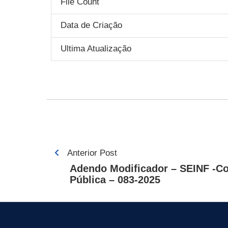
File Count
Data de Criação
Ultima Atualização
Navegação
Anterior Post
de
Adendo Modificador – SEINF -C
Pública – 083-2025
Post