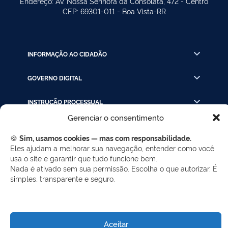
Endereço: Av. Nossa Senhora da Consolata, 472 - Centro
CEP: 69301-011 - Boa Vista-RR
INFORMAÇÃO AO CIDADÃO
GOVERNO DIGITAL
INSTRUÇÃO PROCESSUAL
Gerenciar o consentimento
LINKS RÁPIDOS
🍪
Sim, usamos cookies — mas com responsabilidade.
Eles ajudam a melhorar sua navegação, entender como você
usa o site e garantir que tudo funcione bem.
REDES SOCIAIS
Nada é ativado sem sua permissão. Escolha o que autorizar. É
simples, transparente e seguro.
Facebook
Twitter
LinkedIn
Instagram
WhatsApp
Aceitar