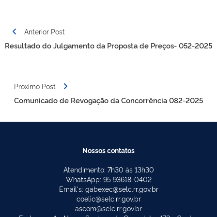
Navegação
Anterior Post
de
Resultado do Julgamento da Proposta de Preços- 052-2025
Post
Próximo Post
Comunicado de Revogação da Concorrência 082-2025
Nossos contatos
Atendimento: 7h30 às 13h30
WhatsApp: 95 93618-0402
Email's: gabexec@selc.rr.gov.br
coelic@selc.rr.gov.br
ascom@selc.rr.gov.br