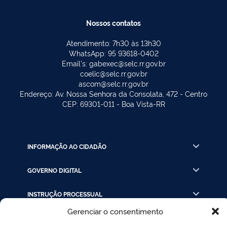
Nossos contatos
Atendimento: 7h30 às 13h30
WhatsApp: 95 93618-0402
Email's: gabexec@selc.rr.gov.br
coelic@selc.rr.gov.br
ascom@selc.rr.gov.br
Endereço: Av. Nossa Senhora da Consolata, 472 - Centro
CEP: 69301-011 - Boa Vista-RR
INFORMAÇÃO AO CIDADÃO
GOVERNO DIGITAL
INSTRUÇÃO PROCESSUAL
Gerenciar o consentimento
LINKS RÁPIDOS