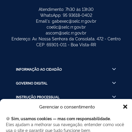
Atendimento: 7h30 às 13h30
WhatsApp: 95 93618-0402
Email's: gabexec@selc.rr.gov.br
coelic@selc.rr.gov.br
ascom@selc.rr.gov.br
Endereço: Av. Nossa Senhora da Consolata, 472 - Centro
CEP: 69301-011 - Boa Vista-RR
INFORMAÇÃO AO CIDADÃO
GOVERNO DIGITAL
INSTRUÇÃO PROCESSUAL
Gerenciar o consentimento
LINKS RÁPIDOS
🍪
Sim, usamos cookies — mas com responsabilidade.
Eles ajudam a melhorar sua navegação, entender como você
usa o site e garantir que tudo funcione bem.