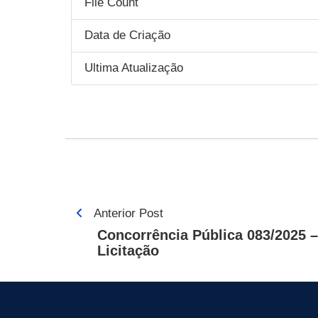
File Count
Data de Criação
Ultima Atualização
Navegação
Anterior Post
de
Concorrência Pública 083/2025 –
Licitação
Post