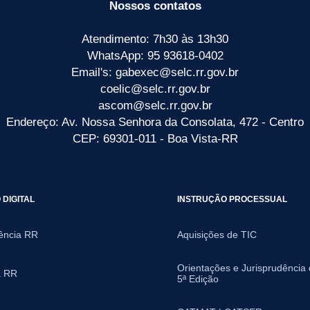
Nossos contatos
Atendimento: 7h30 às 13h30
WhatsApp: 95 93618-0402
Email's: gabexec@selc.rr.gov.br
coelic@selc.rr.gov.br
ascom@selc.rr.gov.br
Endereço: Av. Nossa Senhora da Consolata, 472 - Centro
CEP: 69301-011 - Boa Vista-RR
DIGITAL
INSTRUÇÃO PROCESSUAL
ência RR
Aquisições de TIC
Orientações e Jurisprudência
a RR
5ª Edição