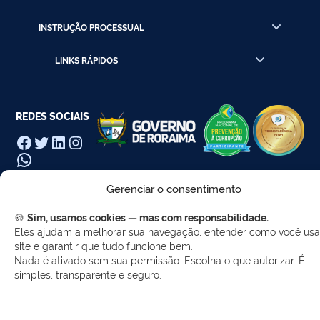
INSTRUÇÃO PROCESSUAL
LINKS RÁPIDOS
REDES SOCIAIS
Facebook
Twitter
LinkedIn
Instagram
WhatsApp
Gerenciar o consentimento
🍪
Sim, usamos cookies — mas com responsabilidade.
Desenvolvido por Gerência de Tecnologia da
Eles ajudam a melhorar sua navegação, entender como você usa
Informação - SELC
site e garantir que tudo funcione bem.
Nada é ativado sem sua permissão. Escolha o que autorizar. É
simples, transparente e seguro.