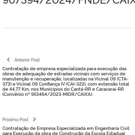
Navegação
Anterior Post
de
Contratação de empresa especializada para execução das
Post
obras de adequação de estradas vicinais com serviços de
manutenção e recuperação, localizadas na Vicinal 09 (CTA-
373) e Vicinal 09 Confiança IV (CAI-322), com extensão total
de 44,77 Km, nos Municípios do Cantá-RR e Caracaraí-RR
(Convênio nº 953464​/2023-MIDR/CAIXA).
Próximo Post
Contratação de Empresa Especializada em Engenharia Civil
para Execução da obra de Construção da Escola Estadual