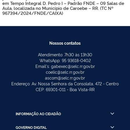
em Tempo Integral D. Pedro I – Padrão FNDE – 09 Salas de
Aula, localizada no Município de Caroebe – RR. (TC Nº
967394/2024/FNDE/CAIXA)
Nossos contatos
Atendimento: 7h30 às 13h30
WhatsApp: 95 93618-0402
Email's: gabexec@selc.rr.gov.br
coelic@selc.rr.gov.br
ascom@selc.rr.gov.br
Endereço: Av. Nossa Senhora da Consolata, 472 - Centro
CEP: 69301-011 - Boa Vista-RR
INFORMAÇÃO AO CIDADÃO
GOVERNO DIGITAL