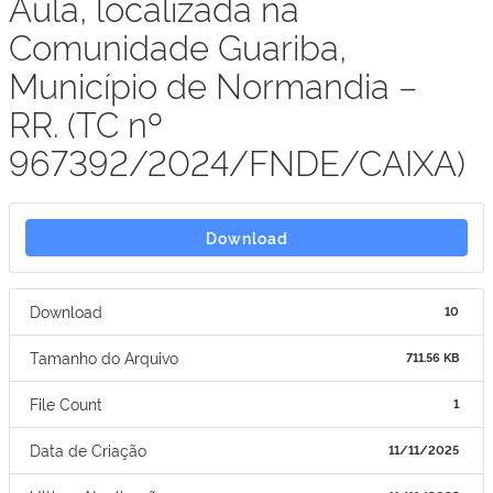
Aula, localizada na
Comunidade Guariba,
Município de Normandia –
RR. (TC nº
967392/2024/FNDE/CAIXA)
Download
Download
10
Tamanho do Arquivo
711.56 KB
File Count
1
Data de Criação
11/11/2025