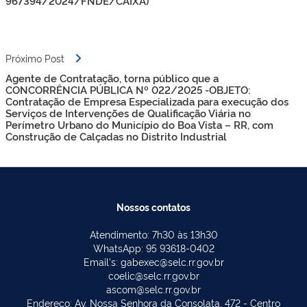
967394/2024/FNDE/CAIXA)
Próximo Post
Agente de Contratação, torna público que a
CONCORRÊNCIA PÚBLICA Nº 022/2025 -OBJETO:
Contratação de Empresa Especializada para execução dos
Serviços de Intervenções de Qualificação Viária no
Perímetro Urbano do Município do Boa Vista – RR, com
Construção de Calçadas no Distrito Industrial
Nossos contatos
Atendimento: 7h30 às 13h30
WhatsApp: 95 93618-0402
Email's: gabexec@selc.rr.gov.br
coelic@selc.rr.gov.br
ascom@selc.rr.gov.br
Endereço: Av. Nossa Senhora da Consolata, 472 - Centro