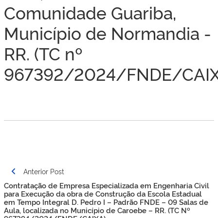
Comunidade Guariba,
Município de Normandia -
RR. (TC nº
967392/2024/FNDE/CAIX
Navegação
Anterior Post
de
Contratação de Empresa Especializada em Engenharia Civil
Post
para Execução da obra de Construção da Escola Estadual
em Tempo Integral D. Pedro I – Padrão FNDE – 09 Salas de
Aula, localizada no Município de Caroebe – RR. (TC Nº