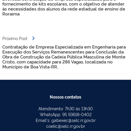
Post
fornecimento de kits escolares, com o objetivo de atender
às necessidades dos alunos da rede estadual de ensino de
Roraima
Próximo Post
Contratação de Empresa Especializada em Engenharia para
Execução dos Serviços Remanescentes para Conclusão da
Obra de Construção da Cadeia Pública Masculina de Monte
Cristo, com capacidade para 286 Vagas, localizada no
Município de Boa Vista-RR..
Nossos contatos
Atendimento: 7h30 às 13h30
WhatsApp: 95 93618-0402
Email's: gabexec@selc.rr.gov.br
coelic@selc.rr.gov.br