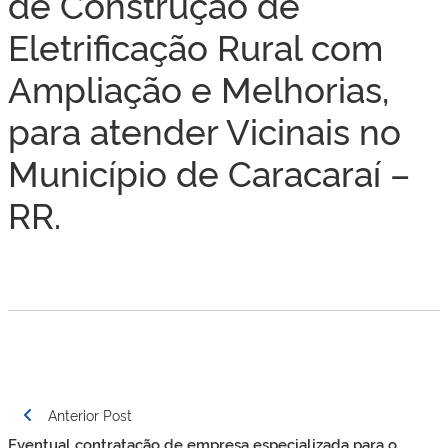
de Construção de
Eletrificação Rural com
Ampliação e Melhorias,
para atender Vicinais no
Município de Caracaraí –
RR.
Navegação
Anterior Post
de
Eventual contratação de empresa especializada para o