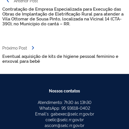
Anterior Post
de
Contratação de Empresa Especializada para Execução das
Post
Obras de Implantação de Eletrificação Rural para atender a
Vila Ottomar de Sousa Pinto, localizada na Vicinal 14 (CTA-
390), no Município do cantá – RR.
Próximo Post
Eventual aquisição de kits de higiene pessoal feminino e
enxoval para bebê
Nossos contatos
Atendimento: 7h30 às 13h30
WhatsApp: 95 93618-0402
Email's: gabexec@selc.rr.gov.br
coelic@selc.rr.gov.br
ascom@selc.rr.gov.br