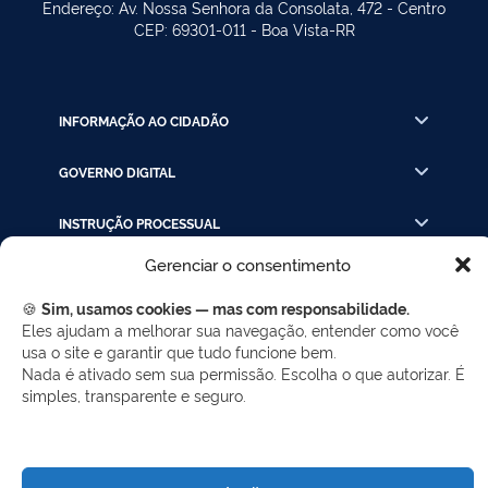
Endereço: Av. Nossa Senhora da Consolata, 472 - Centro
CEP: 69301-011 - Boa Vista-RR
INFORMAÇÃO AO CIDADÃO
GOVERNO DIGITAL
INSTRUÇÃO PROCESSUAL
Gerenciar o consentimento
LINKS RÁPIDOS
🍪
Sim, usamos cookies — mas com responsabilidade.
Eles ajudam a melhorar sua navegação, entender como você
usa o site e garantir que tudo funcione bem.
REDES SOCIAIS
Nada é ativado sem sua permissão. Escolha o que autorizar. É
Facebook
Twitter
LinkedIn
Instagram
simples, transparente e seguro.
WhatsApp