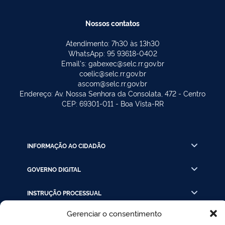
Nossos contatos
Atendimento: 7h30 às 13h30
WhatsApp: 95 93618-0402
Email's: gabexec@selc.rr.gov.br
coelic@selc.rr.gov.br
ascom@selc.rr.gov.br
Endereço: Av. Nossa Senhora da Consolata, 472 - Centro
CEP: 69301-011 - Boa Vista-RR
INFORMAÇÃO AO CIDADÃO
GOVERNO DIGITAL
INSTRUÇÃO PROCESSUAL
Gerenciar o consentimento
LINKS RÁPIDOS