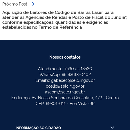
Próximo Post
Aquisição de Leitores de Código de Barras Laser, para
atender as Agências de Rendas e Posto de Fiscal do Jundiá”,
conforme especificações, quantidades e exigências
estabelecidas no Termo de Referência
Nossos contatos
Atendimento: 7h30 às 13h30
WhatsApp: 95 93618-0402
Email's: gabexec@selc.rr.gov.br
coelic@selc.rr.gov.br
ascom@selc.rr.gov.br
Endereço: Av. Nossa Senhora da Consolata, 472 - Centro
CEP: 69301-011 - Boa Vista-RR
INFORMAÇÃO AO CIDADÃO