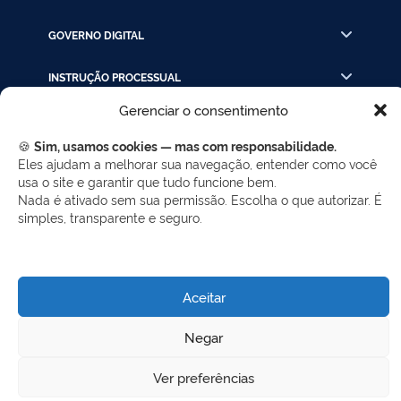
GOVERNO DIGITAL
INSTRUÇÃO PROCESSUAL
Gerenciar o consentimento
LINKS RÁPIDOS
🍪
Sim, usamos cookies — mas com responsabilidade.
Eles ajudam a melhorar sua navegação, entender como você
usa o site e garantir que tudo funcione bem.
REDES SOCIAIS
Nada é ativado sem sua permissão. Escolha o que autorizar. É
Facebook
Twitter
LinkedIn
Instagram
simples, transparente e seguro.
WhatsApp
Aceitar
Desenvolvido por Gerência de Tecnologia da
Negar
Informação - SELC
Ver preferências