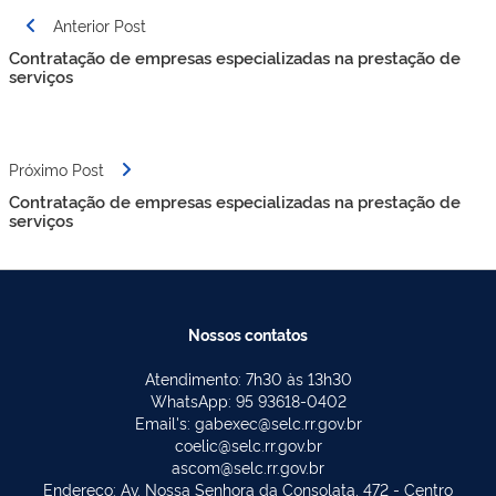
Navegação
Anterior Post
de
Contratação de empresas especializadas na prestação de
Post
serviços
Próximo Post
Contratação de empresas especializadas na prestação de
serviços
Nossos contatos
Atendimento: 7h30 às 13h30
WhatsApp: 95 93618-0402
Email's: gabexec@selc.rr.gov.br
coelic@selc.rr.gov.br
ascom@selc.rr.gov.br
Endereço: Av. Nossa Senhora da Consolata, 472 - Centro