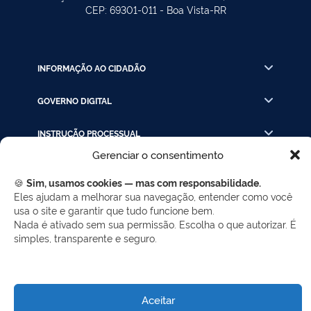
CEP: 69301-011 - Boa Vista-RR
INFORMAÇÃO AO CIDADÃO
GOVERNO DIGITAL
INSTRUÇÃO PROCESSUAL
Gerenciar o consentimento
LINKS RÁPIDOS
🍪
Sim, usamos cookies — mas com responsabilidade.
Eles ajudam a melhorar sua navegação, entender como você
usa o site e garantir que tudo funcione bem.
REDES SOCIAIS
Nada é ativado sem sua permissão. Escolha o que autorizar. É
simples, transparente e seguro.
Facebook
Twitter
LinkedIn
Instagram
WhatsApp
Aceitar