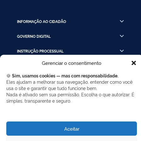
INFORMAÇÃO AO CIDADÃO
GOVERNO DIGITAL
INSTRUÇÃO PROCESSUAL
Gerenciar o consentimento
LINKS RÁPIDOS
🍪
Sim, usamos cookies — mas com responsabilidade.
Eles ajudam a melhorar sua navegação, entender como você
usa o site e garantir que tudo funcione bem.
REDES SOCIAIS
Nada é ativado sem sua permissão. Escolha o que autorizar. É
Facebook
Twitter
LinkedIn
Instagram
simples, transparente e seguro.
WhatsApp
Aceitar
Desenvolvido por Gerência de Tecnologia da