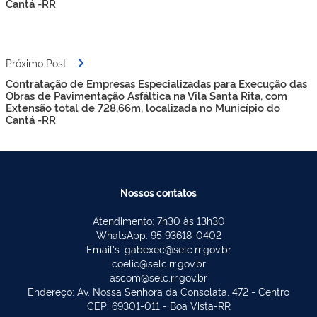
Cantá -RR
Próximo Post
Contratação de Empresas Especializadas para Execução das
Obras de Pavimentação Asfáltica na Vila Santa Rita, com
Extensão total de 728,66m, localizada no Município do
Cantá -RR
Nossos contatos
Atendimento: 7h30 às 13h30
WhatsApp: 95 93618-0402
Email's: gabexec@selc.rr.gov.br
coelic@selc.rr.gov.br
ascom@selc.rr.gov.br
Endereço: Av. Nossa Senhora da Consolata, 472 - Centro
CEP: 69301-011 - Boa Vista-RR