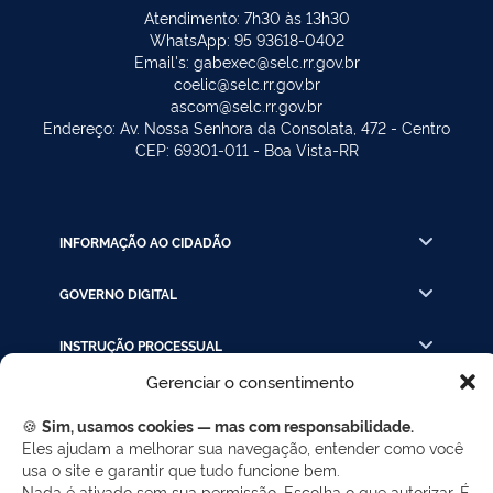
Atendimento: 7h30 às 13h30
WhatsApp: 95 93618-0402
Email's: gabexec@selc.rr.gov.br
coelic@selc.rr.gov.br
ascom@selc.rr.gov.br
Endereço: Av. Nossa Senhora da Consolata, 472 - Centro
CEP: 69301-011 - Boa Vista-RR
INFORMAÇÃO AO CIDADÃO
GOVERNO DIGITAL
INSTRUÇÃO PROCESSUAL
Gerenciar o consentimento
LINKS RÁPIDOS
🍪
Sim, usamos cookies — mas com responsabilidade.
Eles ajudam a melhorar sua navegação, entender como você
usa o site e garantir que tudo funcione bem.
REDES SOCIAIS
Nada é ativado sem sua permissão. Escolha o que autorizar. É