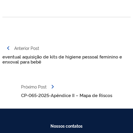
Navegação
Anterior Post
de
eventual aquisição de kits de higiene pessoal feminino e
Post
enxoval para bebê
Próximo Post
CP-065-2025-Apêndice II – Mapa de Riscos
Nossos contatos