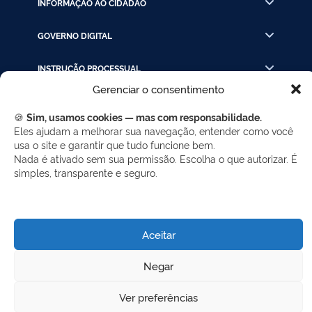
INFORMAÇÃO AO CIDADÃO
GOVERNO DIGITAL
INSTRUÇÃO PROCESSUAL
Gerenciar o consentimento
LINKS RÁPIDOS
🍪
Sim, usamos cookies — mas com responsabilidade.
Eles ajudam a melhorar sua navegação, entender como você
usa o site e garantir que tudo funcione bem.
REDES SOCIAIS
Nada é ativado sem sua permissão. Escolha o que autorizar. É
simples, transparente e seguro.
Facebook
Twitter
LinkedIn
Instagram
WhatsApp
Aceitar
Desenvolvido por Gerência de Tecnologia da
Negar
Informação - SELC
Ver preferências