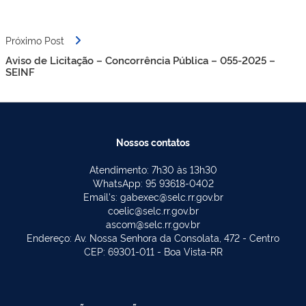
Próximo Post
Aviso de Licitação – Concorrência Pública – 055-2025 –
SEINF
Nossos contatos
Atendimento: 7h30 às 13h30
WhatsApp: 95 93618-0402
Email's: gabexec@selc.rr.gov.br
coelic@selc.rr.gov.br
ascom@selc.rr.gov.br
Endereço: Av. Nossa Senhora da Consolata, 472 - Centro
CEP: 69301-011 - Boa Vista-RR