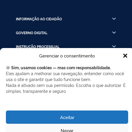
INFORMAÇÃO AO CIDADÃO
GOVERNO DIGITAL
INSTRUÇÃO PROCESSUAL
Gerenciar o consentimento
LINKS RÁPIDOS
🍪
Sim, usamos cookies — mas com responsabilidade.
Eles ajudam a melhorar sua navegação, entender como você
usa o site e garantir que tudo funcione bem.
REDES SOCIAIS
Nada é ativado sem sua permissão. Escolha o que autorizar. É
simples, transparente e seguro.
Facebook
Twitter
LinkedIn
Instagram
WhatsApp
Aceitar
Desenvolvido por Gerência de Tecnologia da
Negar