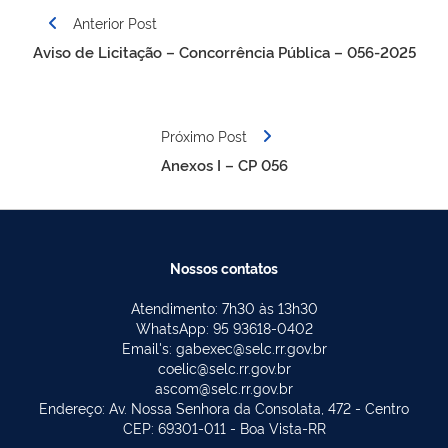
Navegação
Anterior Post
de
Aviso de Licitação – Concorrência Pública – 056-2025
Post
Próximo Post
Anexos I – CP 056
Nossos contatos
Atendimento: 7h30 às 13h30
WhatsApp: 95 93618-0402
Email's: gabexec@selc.rr.gov.br
coelic@selc.rr.gov.br
ascom@selc.rr.gov.br
Endereço: Av. Nossa Senhora da Consolata, 472 - Centro
CEP: 69301-011 - Boa Vista-RR