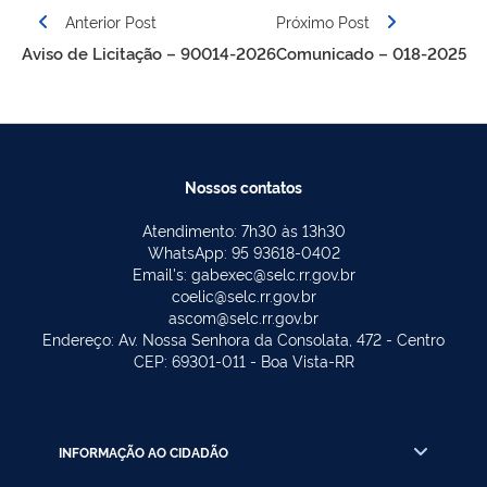
de
Anterior Post
Próximo Post
Post
Aviso de Licitação – 90014-2026
Comunicado – 018-2025
Nossos contatos
Atendimento: 7h30 às 13h30
WhatsApp: 95 93618-0402
Email's: gabexec@selc.rr.gov.br
coelic@selc.rr.gov.br
ascom@selc.rr.gov.br
Endereço: Av. Nossa Senhora da Consolata, 472 - Centro
CEP: 69301-011 - Boa Vista-RR
INFORMAÇÃO AO CIDADÃO