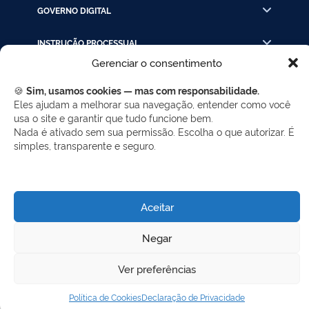
GOVERNO DIGITAL
INSTRUÇÃO PROCESSUAL
Gerenciar o consentimento
LINKS RÁPIDOS
🍪
Sim, usamos cookies — mas com responsabilidade.
Eles ajudam a melhorar sua navegação, entender como você
usa o site e garantir que tudo funcione bem.
REDES SOCIAIS
Nada é ativado sem sua permissão. Escolha o que autorizar. É
simples, transparente e seguro.
Facebook
Twitter
LinkedIn
Instagram
WhatsApp
Aceitar
Desenvolvido por Gerência de Tecnologia da
Negar
Informação - SELC
Ver preferências
Política de Cookies
Declaração de Privacidade