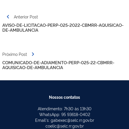
Navegação
Anterior Post
de
AVISO-DE-LICITACAO-PERP-025-2022-CBMRR-AQUISICAO-
Post
DE-AMBULANCIA
Próximo Post
COMUNICADO-DE-ADIAMENTO-PERP-025-22-CBMRR-
AQUISICAO-DE-AMBULANCIA
Nossos contatos
Atendimento: 7h30 às 13h30
WhatsApp: 95 93618-0402
Email's: gabexec@selc.rr.gov.br
coelic@selc.rr.gov.br