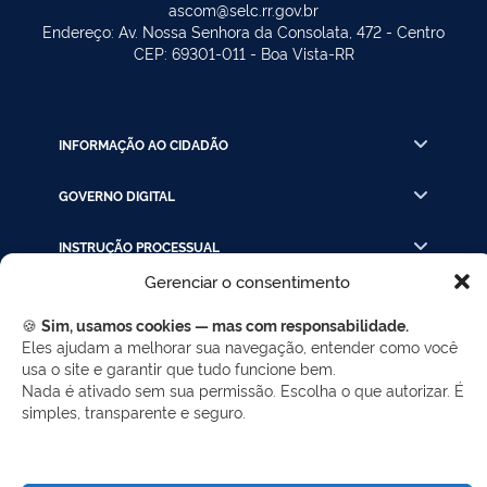
ascom@selc.rr.gov.br
Endereço: Av. Nossa Senhora da Consolata, 472 - Centro
CEP: 69301-011 - Boa Vista-RR
INFORMAÇÃO AO CIDADÃO
GOVERNO DIGITAL
INSTRUÇÃO PROCESSUAL
Gerenciar o consentimento
LINKS RÁPIDOS
🍪
Sim, usamos cookies — mas com responsabilidade.
Eles ajudam a melhorar sua navegação, entender como você
usa o site e garantir que tudo funcione bem.
REDES SOCIAIS
Nada é ativado sem sua permissão. Escolha o que autorizar. É
simples, transparente e seguro.
Facebook
Twitter
LinkedIn
Instagram
WhatsApp