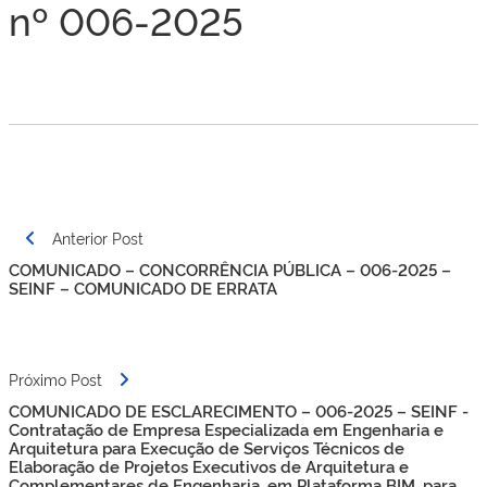
nº 006-2025
Navegação
Anterior Post
de
COMUNICADO – CONCORRÊNCIA PÚBLICA – 006-2025 –
Post
SEINF – COMUNICADO DE ERRATA
Próximo Post
COMUNICADO DE ESCLARECIMENTO – 006-2025 – SEINF -
Contratação de Empresa Especializada em Engenharia e
Arquitetura para Execução de Serviços Técnicos de
Elaboração de Projetos Executivos de Arquitetura e
Complementares de Engenharia, em Plataforma BIM, para